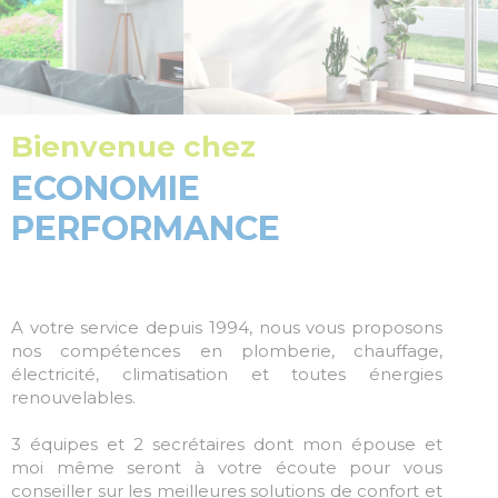
À
NOS FOURNISSEURS
CH
HY
EN
RE
Bienvenue chez
PL
ECONOMIE
ELE
PERFORMANCE
CL
RE
DE
FU
A votre service depuis 1994, nous vous proposons
nos compétences en plomberie, chauffage,
AI
électricité, climatisation et toutes énergies
&
FI
renouvelables.
EN
3 équipes et 2 secrétaires dont mon épouse et
AU
moi même seront à votre écoute pour vous
conseiller sur les meilleures solutions de confort et
EN