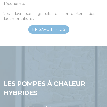
d'économie.
DÉ
ET
Nos devis sont gratuits et comportent des
MA
documentations...
EN SAVOIR PLUS
LES POMPES À CHALEUR
HYBRIDES